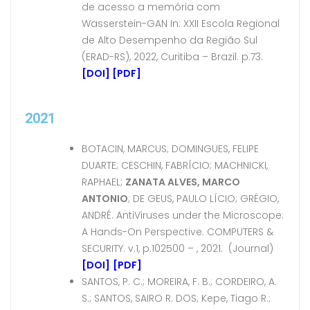
de acesso a memória com
Wasserstein-GAN In: XXII Escola Regional
de Alto Desempenho da Região Sul
(ERAD-RS), 2022, Curitiba – Brazil. p.73.
[DOI]
[PDF]
2021
BOTACIN, MARCUS; DOMINGUES, FELIPE
DUARTE; CESCHIN, FABRÍCIO; MACHNICKI,
RAPHAEL;
ZANATA ALVES, MARCO
ANTONIO
; DE GEUS, PAULO LÍCIO; GRÉGIO,
ANDRÉ. AntiViruses under the Microscope:
A Hands-On Perspective. COMPUTERS &
SECURITY. v.1, p.102500 – , 2021. (Journal)
[DOI]
[
PDF]
SANTOS, P. C.; MOREIRA, F. B.; CORDEIRO, A.
S.; SANTOS, SAIRO R. DOS; Kepe, Tiago R.;