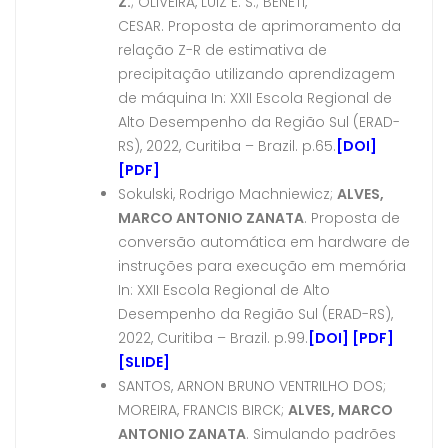
Z.
; OLIVEIRA, LUIZ E. S.; BENETI,
CESAR.
Proposta de aprimoramento da
relação Z-R de estimativa de
precipitação utilizando aprendizagem
de máquina In: XXII Escola Regional de
Alto Desempenho da Região Sul (ERAD-
RS), 2022, Curitiba – Brazil. p.65.
[DOI]
[PDF]
Sokulski, Rodrigo Machniewicz;
ALVES,
MARCO ANTONIO ZANATA
.
Proposta de
conversão automática em hardware de
instruções para execução em memória
In: XXII Escola Regional de Alto
Desempenho da Região Sul (ERAD-RS),
2022, Curitiba – Brazil. p.99.
[DOI]
[PDF]
[SLIDE]
SANTOS, ARNON BRUNO VENTRILHO DOS;
MOREIRA, FRANCIS BIRCK;
ALVES, MARCO
ANTONIO ZANATA
.
Simulando padrões