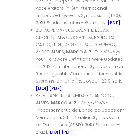
Solving Datapath Issues on Near-Data
Accelerators. In: 6th International
Embedded Systems Symposium (IESS),
2019, Friedrichshafen – Germany.
[PDF]
BOTACIN, MARCUS; GALANTE, LUCAS;
CESCHIN, FABRICIO; SANTOS, PAULO C.;
CARRO, LUIGI; DE GEUS, PAULO; GREGIO,
ANDRE;
ALVES, MARCO A. Z
.. The AV says:
Your Hardware Definitions Were Updated!
In: 2019 14th International Symposium on
Reconfigurable Communication-centric
Systems-on-Chip (ReCoSoC), 2019, York.
[DOI]
[PDF]
KEPE, TIAGO R. ; ALMEIDA, EDUARDO C. ;
ALVES, MARCO A. Z.
. Artigo Visão:
Processamento de Banco de Dados em
Memória. In: 34th Brazilian Symposium
on Databases (SBBD), 2019, Fortaleza –
Brazil.
[DOI]
[PDF]