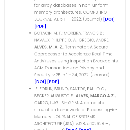
for array databases in non-uniform
memory architectures. COMPUTING
JOURNAL. v.1, p.1 – , 2022. (Journal)
[DOI]
[PDF]
BOTACIN, M. F.; MOREIRA, FRANCIS B.;
NAVAUX, PHILIPPE O. A.; GRÉGIO, ANDRÉ;
ALVES, M. A. Z.
. Terminator: A Secure
Coprocessor to Accelerate Real-Time
AntiViruses Using Inspection Breakpoints.
ACM Transactions on Privacy and
Security. v.25, p.1 – 34, 2022. (Journal)
[DOI]
[PDF]
E. FORLIN, BRUNO; SANTOS, PAULO C.;
BECKER, AUGUSTO E.;
ALVES, MARCO A.Z.
;
CARRO, LUIGI. Sim2PIM: A complete
simulation framework for Processing-in-
Memory. JOURNAL OF SYSTEMS
ARCHITECTURE (JSA). v.128, p.102528 – ,