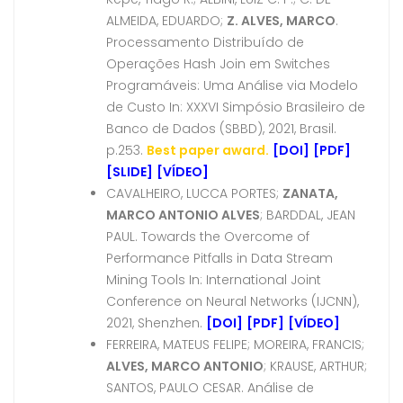
ALMEIDA, EDUARDO;
Z. ALVES, MARCO
.
Processamento Distribuído de
Operações Hash Join em Switches
Programáveis: Uma Análise via Modelo
de Custo In: XXXVI Simpósio Brasileiro de
Banco de Dados (SBBD), 2021, Brasil.
p.253.
Best paper award.
[DOI]
[PDF]
[SLIDE]
[VÍDEO]
CAVALHEIRO, LUCCA PORTES;
ZANATA,
MARCO ANTONIO ALVES
; BARDDAL, JEAN
PAUL. Towards the Overcome of
Performance Pitfalls in Data Stream
Mining Tools In: International Joint
Conference on Neural Networks (IJCNN),
2021, Shenzhen.
[DOI]
[PDF]
[VÍDEO]
FERREIRA, MATEUS FELIPE; MOREIRA, FRANCIS;
ALVES, MARCO ANTONIO
; KRAUSE, ARTHUR;
SANTOS, PAULO CESAR. Análise de