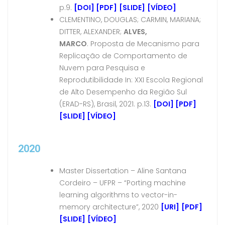
p.9.
[DOI]
[PDF]
[SLIDE]
[VÍDEO]
CLEMENTINO, DOUGLAS; CARMIN, MARIANA;
DITTER, ALEXANDER;
ALVES,
MARCO
.
Proposta de Mecanismo para
Replicação de Comportamento de
Nuvem para Pesquisa e
Reprodutibilidade In: XXI Escola Regional
de Alto Desempenho da Região Sul
(ERAD-RS), Brasil, 2021. p.13.
[DOI]
[PDF]
[SLIDE]
[VÍDEO]
2020
Master Dissertation – Aline Santana
Cordeiro – UFPR – “Porting machine
learning algorithms to vector-in-
memory architecture”, 2020
[URI]
[PDF]
[SLIDE]
[VÍDEO]