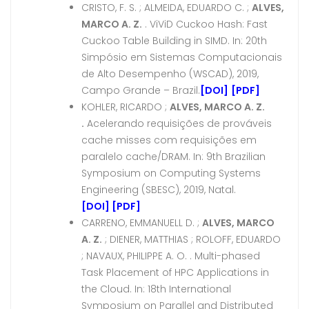
CRISTO, F. S. ; ALMEIDA, EDUARDO C. ;
ALVES,
MARCO A. Z.
. ViViD Cuckoo Hash: Fast
Cuckoo Table Building in SIMD. In: 20th
Simpósio em Sistemas Computacionais
de Alto Desempenho (WSCAD), 2019,
Campo Grande – Brazil.
[DOI]
[PDF]
KOHLER, RICARDO ;
ALVES, MARCO A. Z.
.
Acelerando requisições de prováveis
cache misses com requisições em
paralelo cache/DRAM. In: 9th Brazilian
Symposium on Computing Systems
Engineering (SBESC), 2019, Natal.
[DOI]
[PDF]
CARRENO, EMMANUELL D. ;
ALVES, MARCO
A. Z.
; DIENER, MATTHIAS ; ROLOFF, EDUARDO
; NAVAUX, PHILIPPE A. O. . Multi-phased
Task Placement of HPC Applications in
the Cloud. In: 18th International
Symposium on Parallel and Distributed