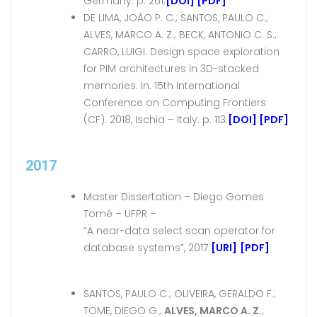
Germany. p. 261.
[DOI]
[PDF]
DE LIMA, JOÃO P. C.; SANTOS, PAULO C.;
ALVES, MARCO A. Z.; BECK, ANTONIO C. S.;
CARRO, LUIGI. Design space exploration
for PIM architectures in 3D-stacked
memories. In: 15th International
Conference on Computing Frontiers
(CF). 2018, Ischia – Italy. p. 113.
[DOI]
[PDF]
2017
Master Dissertation – Diego Gomes
Tomé – UFPR –
“A near-data select scan operator for
database systems”, 2017
[URI]
[PDF]
SANTOS, PAULO C.; OLIVEIRA, GERALDO F.;
TOME, DIEGO G.;
ALVES, MARCO A. Z.
;