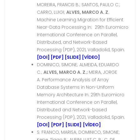
MOREIRA, FRANCIS B.; SANTOS, PAULO C.;
CARRO, LUIGI;
ALVES, MARCO A. Z.
Machine Learning Migration for Efficient
Near-Data Processing In: 29th Euromicro
International Conference on Parallel,
Distributed, and Network-Based
Processing (PDP), 2021, Valladolid, Spain.
[DOI]
[PDF]
[SLIDE]
[VÍDEO]
DOMINICO, SIMONE; ALMEIDA, EDUARDO
C.;
ALVES, MARCO A. Z.;
MEIRA, JORGE
A. Performance Analysis of Array
Database Systems in Non-Uniform
Memory Architecture In: 29th Euromicro
International Conference on Parallel,
Distributed and Network-based
Processing (PDP), 2021, Valladolid, Spain.
[DOI]
[PDF]
[SLIDE]
[VÍDEO]
S. FRANCO, MARISA; DOMINICO, SIMONE;
Kepe, Tiago R.; ALBINI, LUIZ C. P.; C. DE