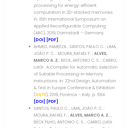
processing for energy-efficient
computation in 3D-stacked memories.
In: 15th International Symposium on
Applied Reconfigurable Computing
(ARC), 2019, Darmstadt – Germany.
[DOI]
[PDF]
AHMED, HAMEEZA ; SANTOS, PAULO C. ; LIMA,
JOÃO P. C. ; MOURA, RAFAEL F. ;
ALVES,
MARCO A. Z.
; BECK, ANTONIO C. S. ; CARRO,
LUIGI . A Compiler for Automatic Selection
of Suitable Processing-in-Memory
Instructions. In: 22nd Design, Automation
& Test in Europe Conference & Exhibition
(
DATE
), 2019, Florence – Italy. p. 564.
[DOI]
[PDF]
SANTOS, PAULO C. ; LIMA, JOÃO P. C. ;
MOURA, RAFAEL F. ;
ALVES, MARCO A. Z.
;
BECK FILHO, ANTONIO C. S. ; CARRO, LUIGI .