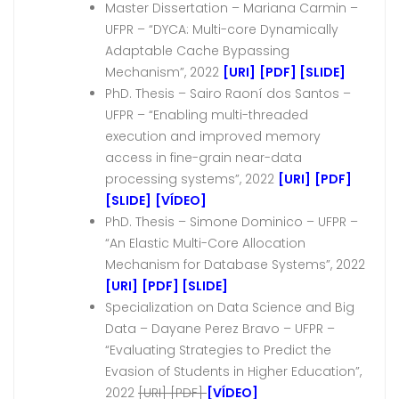
Master Dissertation – Mariana Carmin –
UFPR – “DYCA: Multi-core Dynamically
Adaptable Cache Bypassing
Mechanism”, 2022
[URI]
[PDF]
[SLIDE]
PhD. Thesis – Sairo Raoní dos Santos –
UFPR – “Enabling multi-threaded
execution and improved memory
access in fine-grain near-data
processing systems”, 2022
[URI]
[PDF]
[SLIDE]
[VÍDEO]
PhD. Thesis – Simone Dominico – UFPR –
“An Elastic Multi-Core Allocation
Mechanism for Database Systems”, 2022
[URI]
[PDF]
[SLIDE]
Specialization on Data Science and Big
Data – Dayane Perez Bravo – UFPR –
“Evaluating Strategies to Predict the
Evasion of Students in Higher Education”,
2022
[URI] [PDF]
[VÍDEO]