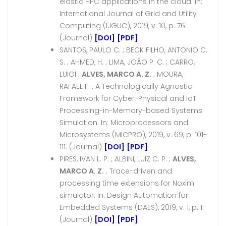
elastic HPC applications in the cloud. In:
International Journal of Grid and Utility
Computing (IJGUC), 2019, v. 10, p. 76.
(Journal)
[DOI]
[PDF]
SANTOS, PAULO C. ; BECK FILHO, ANTONIO C.
S. ; AHMED, H. ; LIMA, JOÃO P. C. ; CARRO,
LUIGI ;
ALVES, MARCO A. Z.
; MOURA,
RAFAEL F. . A Technologically Agnostic
Framework for Cyber-Physical and IoT
Processing-in-Memory-based Systems
Simulation. In: Microprocessors and
Microsystems (MICPRO), 2019, v. 69, p. 101-
111. (Journal)
[DOI]
[PDF]
PIRES, IVAN L. P. ; ALBINI, LUIZ C. P. ;
ALVES,
MARCO A. Z.
. Trace-driven and
processing time extensions for Noxim
simulator. In: Design Automation for
Embedded Systems (DAES), 2019, v. 1, p. 1.
(Journal)
[DOI]
[PDF]