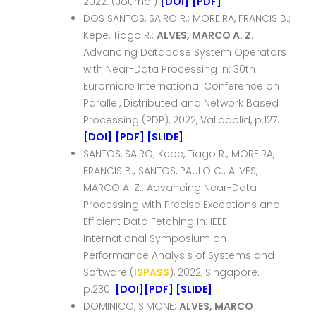
2022. (Journal)
[DOI]
[PDF]
DOS SANTOS, SAIRO R.; MOREIRA, FRANCIS B.;
Kepe, Tiago R.;
ALVES, MARCO A. Z.
.
Advancing Database System Operators
with Near-Data Processing In: 30th
Euromicro International Conference on
Parallel, Distributed and Network Based
Processing (PDP), 2022, Valladolid, p.127.
[DOI]
[PDF]
[SLIDE]
SANTOS, SAIRO; Kepe, Tiago R.; MOREIRA,
FRANCIS B.; SANTOS, PAULO C.; ALVES,
MARCO A. Z.. Advancing Near-Data
Processing with Precise Exceptions and
Efficient Data Fetching In: IEEE
International Symposium on
Performance Analysis of Systems and
Software (
ISPASS
), 2022, Singapore.
p.230.
[DOI]
[PDF]
[SLIDE]
DOMINICO, SIMONE;
ALVES, MARCO