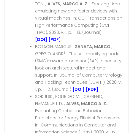
TONI ;
ALVES, MARCO A. Z.
. Freezing time
emulating new and faster devices with
virtual machines. In: CCF Transactions on
High Performance Computing (CCF-
THPC), 2020, v. 1, p. 1-13. (Journal)
[DOI]
[PDF]
BOTACIN, MARCUS ;
ZANATA, MARCO
;
GRÉGIO, ANDRÉ . The self modifying code
(SMC)-aware processor (SAP): a security
look on architectural impact and
support. In: Journal of Computer Virology
and Hacking Techniques (JCVHT), 2020, v.
1, p. 1-12. (Journal)
[DOI]
[PDF]
SOKULSKI, RODRIGO M. ; CARRENO,
EMMANUELL D. ;
ALVES, MARCO A. Z.
.
Evaluating Cache Line Behavior
Predictors for Energy Efficient Processors.
In: Communications in Computer and
Information Science (CCIS), 2020, v. , p.