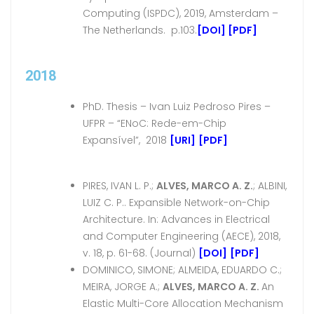
Computing (ISPDC), 2019, Amsterdam –
The Netherlands. p.103.
[DOI]
[PDF]
2018
PhD. Thesis – Ivan Luiz Pedroso Pires –
UFPR – “ENoC: Rede-em-Chip
Expansível”, 2018
[URI]
[PDF]
PIRES, IVAN L. P.;
ALVES, MARCO A. Z.
; ALBINI,
LUIZ C. P.. Expansible Network-on-Chip
Architecture. In: Advances in Electrical
and Computer Engineering (AECE), 2018,
v. 18, p. 61-68. (Journal)
[DOI]
[PDF]
DOMINICO, SIMONE; ALMEIDA, EDUARDO C.;
MEIRA, JORGE A.;
ALVES, MARCO A. Z.
An
Elastic Multi-Core Allocation Mechanism