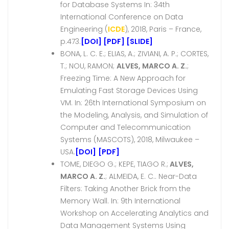
for Database Systems In: 34th
International Conference on Data
Engineering (
ICDE
), 2018, Paris – France,
p.473.
[DOI]
[PDF]
[SLIDE]
BONA, L. C. E.; ELIAS, A.; ZIVIANI, A. P.; CORTES,
T.; NOU, RAMON;
ALVES, MARCO A. Z.
;
Freezing Time: A New Approach for
Emulating Fast Storage Devices Using
VM. In: 26th International Symposium on
the Modeling, Analysis, and Simulation of
Computer and Telecommunication
Systems (MASCOTS), 2018, Milwaukee –
USA.
[DOI]
[PDF]
TOME, DIEGO G.; KEPE, TIAGO R.;
ALVES,
MARCO A. Z.
; ALMEIDA, E. C.. Near-Data
Filters: Taking Another Brick from the
Memory Wall. In: 9th International
Workshop on Accelerating Analytics and
Data Management Systems Using