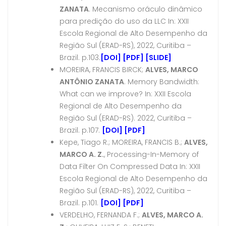
ZANATA
.
Mecanismo oráculo dinâmico
para predição do uso da LLC In: XXII
Escola Regional de Alto Desempenho da
Região Sul (ERAD-RS), 2022, Curitiba –
Brazil. p.103.
[DOI]
[PDF]
[SLIDE]
MOREIRA, FRANCIS BIRCK;
ALVES, MARCO
ANTÔNIO ZANATA
. Memory Bandwidth:
What can we improve? In: XXII Escola
Regional de Alto Desempenho da
Região Sul (ERAD-RS). 2022, Curitiba –
Brazil. p.107.
[DOI]
[PDF]
Kepe, Tiago R.; MOREIRA, FRANCIS B.;
ALVES,
MARCO A. Z.
, Processing-In-Memory of
Data Filter On Compressed Data In: XXII
Escola Regional de Alto Desempenho da
Região Sul (ERAD-RS), 2022, Curitiba –
Brazil. p.101.
[DOI]
[PDF]
VERDELHO, FERNANDA F.;
ALVES, MARCO A.