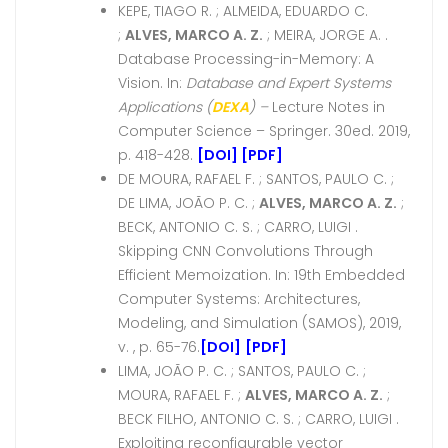
KEPE, TIAGO R. ; ALMEIDA, EDUARDO C.
;
ALVES, MARCO A. Z.
; MEIRA, JORGE A. .
Database Processing-in-Memory: A
Vision. In:
Database and Expert Systems
Applications (
DEXA
) –
Lecture Notes in
Computer Science – Springer. 30ed. 2019,
p. 418-428.
[DOI]
[PDF]
DE MOURA, RAFAEL F. ; SANTOS, PAULO C. ;
DE LIMA, JOÃO P. C. ;
ALVES, MARCO A. Z.
;
BECK, ANTONIO C. S. ; CARRO, LUIGI .
Skipping CNN Convolutions Through
Efficient Memoization. In: 19th Embedded
Computer Systems: Architectures,
Modeling, and Simulation (SAMOS), 2019,
v. , p. 65-76.
[DOI]
[PDF]
LIMA, JOÃO P. C. ; SANTOS, PAULO C. ;
MOURA, RAFAEL F. ;
ALVES, MARCO A. Z.
;
BECK FILHO, ANTONIO C. S. ; CARRO, LUIGI .
Exploiting reconfigurable vector