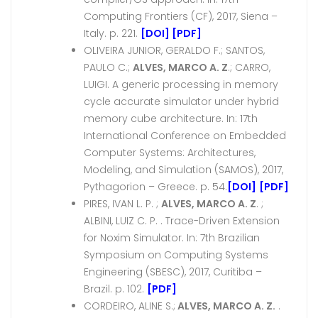
Computing Frontiers (CF), 2017, Siena –
Italy. p. 221.
[DOI]
[PDF]
OLIVEIRA JUNIOR, GERALDO F.; SANTOS,
PAULO C.;
ALVES, MARCO A. Z
.; CARRO,
LUIGI. A generic processing in memory
cycle accurate simulator under hybrid
memory cube architecture. In: 17th
International Conference on Embedded
Computer Systems: Architectures,
Modeling, and Simulation (SAMOS), 2017,
Pythagorion – Greece. p. 54.
[DOI]
[PDF]
PIRES, IVAN L. P. ;
ALVES, MARCO A. Z
. ;
ALBINI, LUIZ C. P. . Trace-Driven Extension
for Noxim Simulator. In: 7th Brazilian
Symposium on Computing Systems
Engineering (SBESC), 2017, Curitiba –
Brazil. p. 102.
[PDF]
CORDEIRO, ALINE S.;
ALVES, MARCO A. Z.
.