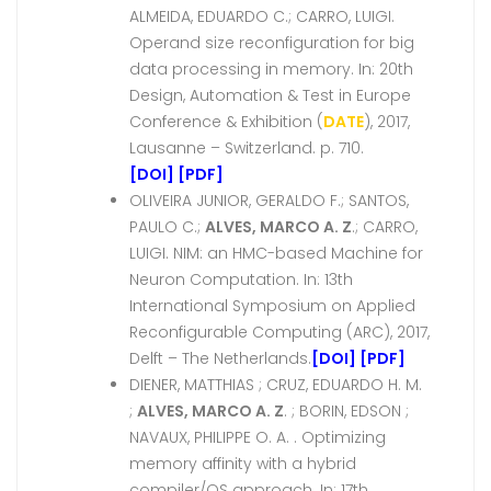
ALMEIDA, EDUARDO C.; CARRO, LUIGI.
Operand size reconfiguration for big
data processing in memory. In: 20th
Design, Automation & Test in Europe
Conference & Exhibition (
DATE
), 2017,
Lausanne – Switzerland. p. 710.
[DOI]
[PDF]
OLIVEIRA JUNIOR, GERALDO F.; SANTOS,
PAULO C.;
ALVES, MARCO A. Z
.; CARRO,
LUIGI. NIM: an HMC-based Machine for
Neuron Computation. In: 13th
International Symposium on Applied
Reconfigurable Computing (ARC), 2017,
Delft – The Netherlands.
[DOI]
[PDF]
DIENER, MATTHIAS ; CRUZ, EDUARDO H. M.
;
ALVES, MARCO A. Z
. ; BORIN, EDSON ;
NAVAUX, PHILIPPE O. A. . Optimizing
memory affinity with a hybrid
compiler/OS approach. In: 17th