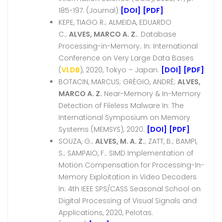
185-197. (Journal)
[DOI]
[PDF]
KEPE, TIAGO R.; ALMEIDA, EDUARDO
C.;
ALVES, MARCO A. Z.
. Database
Processing-in-Memory
.
In: International
Conference on Very Large Data Bases
(
VLDB
), 2020, Tokyo – Japan.
[DOI]
[PDF]
BOTACIN, MARCUS; GRÉGIO, ANDRÉ;
ALVES,
MARCO A. Z.
Near-Memory & In-Memory
Detection of Fileless Malware In: The
International Symposium on Memory
Systems (MEMSYS), 2020.
[DOI]
[PDF]
SOUZA, G.;
ALVES, M. A. Z.
; ZATT, B.; BAMPI,
S.; SAMPAIO, F.. SIMD Implementation of
Motion Compensation for Processing-In-
Memory Exploitation in Video Decoders
In: 4th IEEE SPS/CASS Seasonal School on
Digital Processing of Visual Signals and
Applications, 2020, Pelotas.