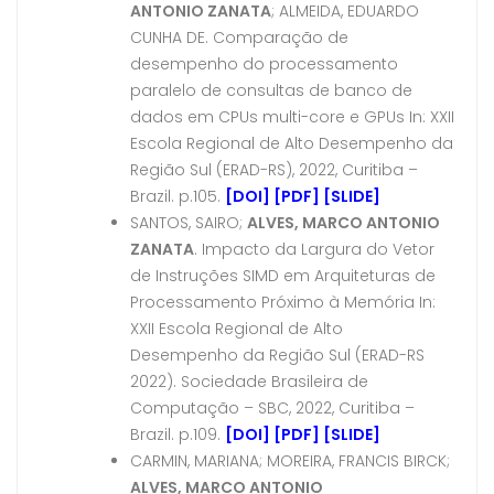
ANTONIO ZANATA
; ALMEIDA, EDUARDO
CUNHA DE. Comparação de
desempenho do processamento
paralelo de consultas de banco de
dados em CPUs multi-core e GPUs In: XXII
Escola Regional de Alto Desempenho da
Região Sul (ERAD-RS), 2022, Curitiba –
Brazil. p.105.
[DOI]
[PDF]
[SLIDE]
SANTOS, SAIRO;
ALVES, MARCO ANTONIO
ZANATA
. Impacto da Largura do Vetor
de Instruções SIMD em Arquiteturas de
Processamento Próximo à Memória In:
XXII Escola Regional de Alto
Desempenho da Região Sul (ERAD-RS
2022). Sociedade Brasileira de
Computação – SBC, 2022, Curitiba –
Brazil. p.109.
[DOI]
[PDF]
[SLIDE]
CARMIN, MARIANA; MOREIRA, FRANCIS BIRCK;
ALVES, MARCO ANTONIO