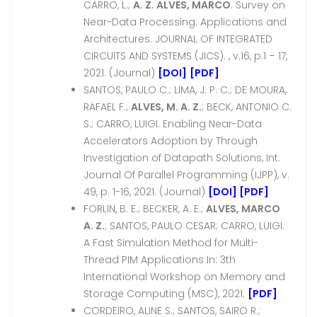
CARRO, L.;
A. Z. ALVES, MARCO
. Survey on
Near-Data Processing: Applications and
Architectures. JOURNAL OF INTEGRATED
CIRCUITS AND SYSTEMS (JICS). , v.16, p.1 – 17,
2021. (Journal)
[DOI]
[PDF]
SANTOS, PAULO C.; LIMA, J. P. C.; DE MOURA,
RAFAEL F.;
ALVES, M. A. Z.
; BECK, ANTONIO C.
S.; CARRO, LUIGI. Enabling Near-Data
Accelerators Adoption by Through
Investigation of Datapath Solutions, Int.
Journal Of Parallel Programming (IJPP), v.
49, p. 1-16, 2021. (Journal)
[DOI]
[PDF]
FORLIN, B. E.; BECKER, A. E.;
ALVES, MARCO
A. Z.
; SANTOS, PAULO CESAR; CARRO, LUIGI.
A Fast Simulation Method for Multi-
Thread PIM Applications In: 3th
International Workshop on Memory and
Storage Computing (MSC), 2021.
[PDF]
CORDEIRO, ALINE S.; SANTOS, SAIRO R.;