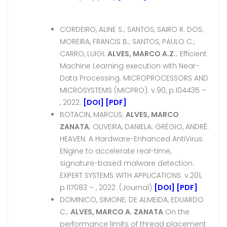
CORDEIRO, ALINE S.; SANTOS, SAIRO R. DOS;
MOREIRA, FRANCIS B.; SANTOS, PAULO C.;
CARRO, LUIGI;
ALVES, MARCO A.Z..
Efficient
Machine Learning execution with Near-
Data Processing. MICROPROCESSORS AND
MICROSYSTEMS (MICPRO). v.90, p.104435 –
, 2022.
[DOI]
[PDF]
BOTACIN, MARCUS;
ALVES, MARCO
ZANATA
; OLIVEIRA, DANIELA; GRÉGIO, ANDRÉ.
HEAVEN: A Hardware-Enhanced AntiVirus
ENgine to accelerate real-time,
signature-based malware detection.
EXPERT SYSTEMS WITH APPLICATIONS. v.201,
p.117083 – , 2022. (Journal)
[DOI]
[PDF]
DOMINICO, SIMONE; DE ALMEIDA, EDUARDO
C.;
ALVES, MARCO A. ZANATA
On the
performance limits of thread placement