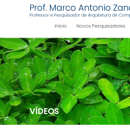
Prof. Marco Antonio Zan
Professor e Pesquisador de Arquitetura de Co
Início
Novos Pesquisadores
VÍDEOS