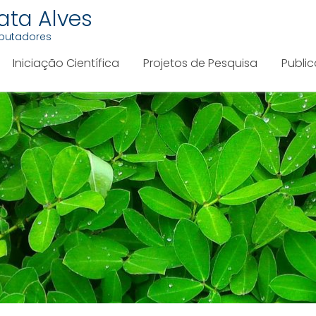
ata Alves
mputadores
Iniciação Científica
Projetos de Pesquisa
Publi