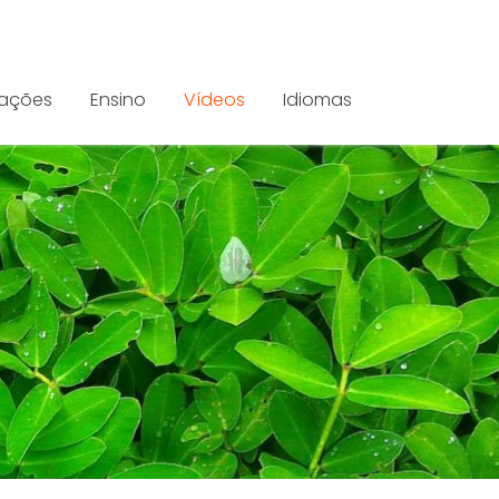
cações
Ensino
Vídeos
Idiomas