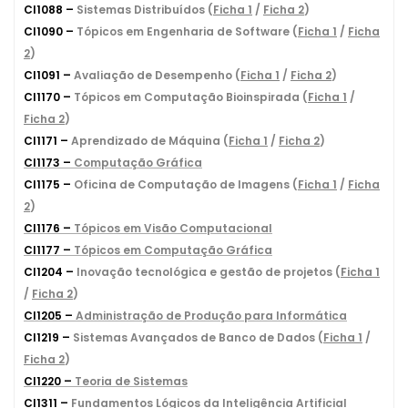
CI1088 –
Sistemas Distribuídos (
Ficha
1
/
Ficha 2
)
CI1090 –
Tópicos em Engenharia de Software (
Ficha 1
/
Ficha
2
)
CI1091 –
Avaliação de Desempenho (
Ficha 1
/
Ficha 2
)
CI1170 –
Tópicos em Computação Bioinspirada (
Ficha 1
/
Ficha 2
)
CI1171 –
Aprendizado de Máquina (
Ficha 1
/
Ficha 2
)
CI1173 –
Computação Gráfica
CI1175 –
Oficina de Computação de Imagens (
Ficha 1
/
Ficha
2
)
CI1176 –
Tópicos em Visão Computacional
CI1177 –
Tópicos em Computação Gráfica
CI1204 –
Inovação tecnológica e gestão de projetos (
Ficha 1
/
Ficha 2
)
CI1205 –
Administração de Produção para Informática
CI1219 –
Sistemas Avançados de Banco de Dados (
Ficha 1
/
Ficha 2
)
CI1220 –
Teoria de Sistemas
CI1311 –
Fundamentos Lógicos da Inteligência Artificial