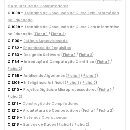
e Arquitetura de Computadores
CI1098 –
Trabalho de Conclusão de Curso 1 em Informática
na Educação
CI1099 –
Trabalho de Conclusão de Curso 2 em Informática
na Educação (
Ficha 1
/
Ficha 2
)
CI1100 –
Estágio Supervisionado
CI1162 –
Engenharia de Requisitos
CI1163 –
Design de Software (
Ficha 1
/
Ficha 2
)
CI1164 –
Introdução à Computação Científica (
Ficha 1
/
Ficha 2
)
CI1165 –
Análise de Algoritmos (
Ficha 1
/
Ficha 2
)
CI1209 –
Inteligência Artificial (
Ficha 1
/
Ficha 2
)
CI1210 –
Projetos Digitais e Microprocessadores (
Ficha 1
/
Ficha 2
)
CI1211 –
Construção de Compiladores
CI1212 –
Arquitetura de Computadores (
Ficha 1
/
Ficha 2
)
CI1215 –
Sistemas Operacionais
CI1218 –
Bancos de Dados (
Ficha 1
/
Ficha 2
)