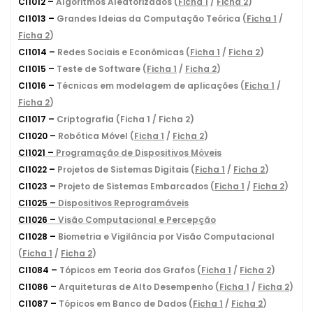
CI1012 –
Algoritmos Aleatorizados (
Ficha 1
/
Ficha 2
)
CI1013 –
Grandes Ideias da Computação Teórica (
Ficha 1
/
Ficha 2
)
CI1014 –
Redes Sociais e Econômicas (
Ficha 1
/
Ficha 2
)
CI1015 –
Teste de Software (
Ficha 1
/
Ficha 2
)
CI1016 –
Técnicas em modelagem de aplicações (
Ficha 1
/
Ficha 2
)
CI1017 –
Criptografia (Ficha 1 / Ficha 2)
CI1020 –
Robótica Móvel (
Ficha 1
/
Ficha 2
)
CI1021 –
Programação de Dispositivos Móveis
CI1022 –
Projetos de Sistemas Digitais (
Ficha 1
/
Ficha 2
)
CI1023 –
Projeto de Sistemas Embarcados (
Ficha 1
/
Ficha 2
)
CI1025 –
Dispositivos Reprogramáveis
CI1026 –
Visão Computacional e Percepção
CI1028 –
Biometria e Vigilância por Visão Computacional
(
Ficha 1
/
Ficha 2
)
CI1084 –
Tópicos em Teoria dos Grafos (
Ficha 1
/
Ficha 2
)
CI1086 –
Arquiteturas de Alto Desempenho (
Ficha 1
/
Ficha 2
)
CI1087 –
Tópicos em Banco de Dados (
Ficha 1
/
Ficha 2
)