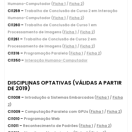
Humano-Computador (
Ficha 1
/
Ficha 2
)
CI1259 –
Trabalho de Conclusão de Curso 2 em Interação
Humano-Computador (
Ficha 1
/
Ficha 2
)
CI1260 –
Trabalho de Conclusão de Curso 1 em
Processamento de Imagens (
Ficha 1
/
Ficha 2
)
CI1261 –
Trabalho de Conclusão de Curso 2 em
Processamento de Imagens (
Ficha 1
/
Ficha 2
)
CI1316 –
Programação Paralela (
Ficha 1
/
Ficha 2
)
CI1350 –
Interação Humano-Computador
DISCIPLINAS OPTATIVAS (VÁLIDAS A PARTIR
DE 2019)
CI1008 –
Introdução a Sistemas Embarcados (
Ficha 1
/
Ficha
2
)
CI1009 –
Computação Paralela com GPUs (
Ficha 1
/
Ficha 2
)
CI1010 –
Programação Web
CI1011 –
Reconhecimento de Padrões (
Ficha 1
/
Ficha 2
)