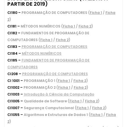
PARTIR DE 2019)
CI180 –
PROGRAMAÇÃO DE COMPUTADORES (
Ficha 1
/
Ficha
2
)
CI181 –
MÉTODOS NUMÉRICOS (
Ficha 1
/
Ficha 2
)
CI182 –
FUNDAMENTOS DE PROGRAMAÇÃO DE
COMPUTADORES (
Ficha 1
/
Ficha 2
)
CI183 –
PROGRAMAÇÃO DE COMPUTADORES
CI184 –
MÉTODOS NUMÉRICOS
CI185 –
FUNDAMENTOS DE PROGRAMAÇÃO DE
COMPUTADORES
CI208 –
PROGRAMAÇÃO DE COMPUTADORES
CI 1001 –
PROGRAMAÇÃO 1 (
Ficha 1
/
Ficha 2
)
CI1002 –
PROGRAMAÇÃO 2 (
Ficha 1
/
Ficha 2
)
CI1003 –
Introdução à Ciência da Computação
CI1005 –
Qualidade de Software (
Ficha 1
/
Ficha 2
)
CI1007 –
Segurança Computacional (
Ficha 1
/
Ficha 2
)
CI1055 –
Algoritmos e Estruturas de Dados 1 (
Ficha 1
/
Ficha
2
)