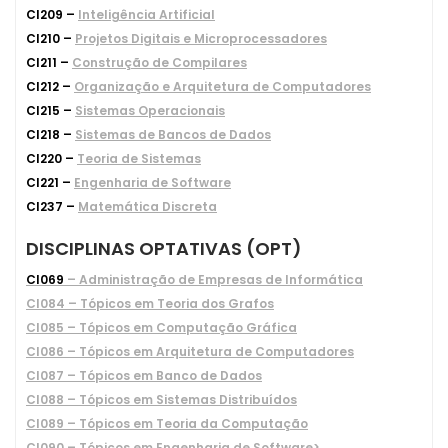
CI209 –
Inteligência Artificial
CI210 –
Projetos Digitais e Microprocessadores
CI211 –
Construção de Compilares
CI212 –
Organização e Arquitetura de Computadores
CI215 –
Sistemas Operacionais
CI218 –
Sistemas de Bancos de Dados
CI220 –
Teoria de Sistemas
CI221 –
Engenharia de Software
CI237 –
Matemática Discreta
DISCIPLINAS OPTATIVAS (OPT)
CI069
– Administração de Empresas de Informática
CI084 – Tópicos em Teoria dos Grafos
CI085 – Tópicos em Computação Gráfica
CI086 – Tópicos em Arquitetura de Computadores
CI087 – Tópicos em Banco de Dados
CI088 – Tópicos em Sistemas Distribuídos
CI089 – Tópicos em Teoria da Computação
CI090 – Tópicos em Engenharia de Software>