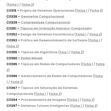
(
Fich
a 1
/
Ficha 2
)
CI1315 –
Projeto de Sistemas Operacionais (
Ficha 1
/
Ficha 2
)
CI1338 –
Geometria Computacional
CI1339 –
Complexidade Computaciona
l
CI1351 –
Tópicos em Interação Humano-Computad
or
CI1352 –
Design de Sistemas Sociotécnico (
Ficha 1
/
Ficha 2
)
CI1353 –
Prática em Desenvolvimento de Software (
Ficha 1
/
Ficha 2
)
CI1355 –
Tópicos em Algoritmos (
Fica 1
/
Ficha 2
)
CI1360 –
Redes Móveis
CI1365 –
Tópicos em Redes de Computadores (
Ficha 1
/
Ficha
2
)
CI1366 –
Gerenciamento de Redes de Computadores (
Ficha
1
/
Ficha 2
)
CI1367 –
Tópicos em Simulação de Sistemas
Computacionais (
Ficha 1
/
Ficha 2
)
CI1394 –
Processamento de Imagens (
Ficha 1
/
Ficha 2
)
CI1397 –
Sistemas Tutores Inteligentes (
Ficha 1
/
Ficha 2
)