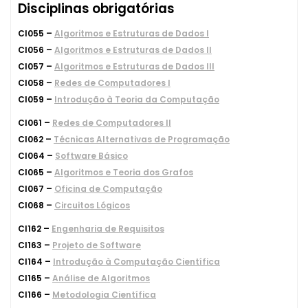
Disciplinas obrigatórias
CI055 –
Algoritmos e Estruturas de Dados I
CI056 –
Algoritmos e Estruturas de Dados II
CI057 –
Algoritmos e Estruturas de Dados III
CI058 –
Redes de Computadores I
CI059 –
Introdução à Teoria da Computação
CI061 –
Redes de Computadores II
CI062 –
Técnicas Alternativas de Programação
CI064 –
Software Básico
CI065 –
Algoritmos e Teoria dos Grafos
CI067 –
Oficina de Computação
CI068 –
Circuitos Lógicos
CI162 –
Engenharia de Requisitos
CI163 –
Projeto de Software
CI164 –
Introdução à Computação Científica
CI165 –
Análise de Algoritmos
CI166 –
Metodologia Científica