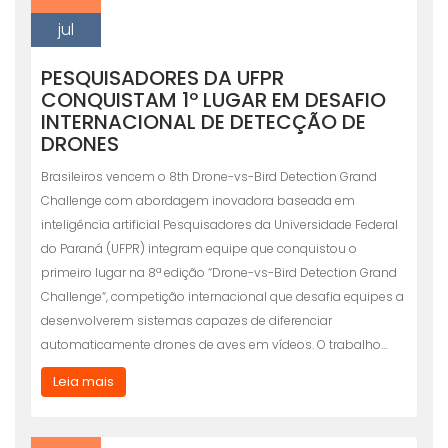
jul
PESQUISADORES DA UFPR
CONQUISTAM 1º LUGAR EM DESAFIO
INTERNACIONAL DE DETECÇÃO DE
DRONES
Brasileiros vencem o 8th Drone-vs-Bird Detection Grand
Challenge com abordagem inovadora baseada em
inteligência artificial Pesquisadores da Universidade Federal
do Paraná (UFPR) integram equipe que conquistou o
primeiro lugar na 8ª edição “Drone-vs-Bird Detection Grand
Challenge“, competição internacional que desafia equipes a
desenvolverem sistemas capazes de diferenciar
automaticamente drones de aves em vídeos. O trabalho…
Leia mais