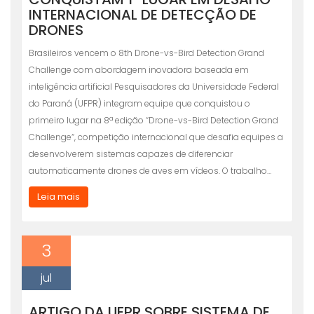
INTERNACIONAL DE DETECÇÃO DE
DRONES
Brasileiros vencem o 8th Drone-vs-Bird Detection Grand
Challenge com abordagem inovadora baseada em
inteligência artificial Pesquisadores da Universidade Federal
do Paraná (UFPR) integram equipe que conquistou o
primeiro lugar na 8ª edição “Drone-vs-Bird Detection Grand
Challenge“, competição internacional que desafia equipes a
desenvolverem sistemas capazes de diferenciar
automaticamente drones de aves em vídeos. O trabalho…
Leia mais
3
jul
ARTIGO DA UFPR SOBRE SISTEMA DE