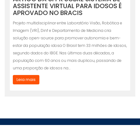
ASSISTENTE VIRTUAL PARA IDOSOS É
APROVADO NO BRACIS
Projeto multidisciplinar entre Laboratório Visão, Robótica e
Imagem (VRI), Dinf e Departamento de Medicina cria
solução open-source para promover autonomia e bem-
estar da população idosa O Brasil tem 33 milhões de idosos,
segundo dados do IBGE. Nas últimas duas décadas, a
população com 60 anos ou mais duplicou, passando de
uma proporção de idosos na…
Leia mais
R. Evaristo F. Ferreira da Costa, 383-391 - Jardim das Américas,
Curitiba - PR, 81530-090 - Centro Politécnico UFPR