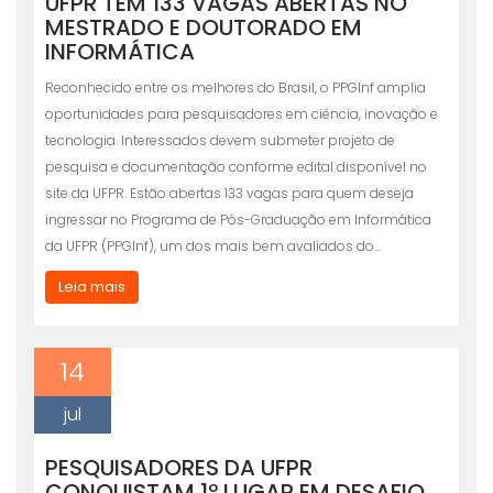
UFPR TEM 133 VAGAS ABERTAS NO
MESTRADO E DOUTORADO EM
INFORMÁTICA
Reconhecido entre os melhores do Brasil, o PPGInf amplia
oportunidades para pesquisadores em ciência, inovação e
tecnologia. Interessados devem submeter projeto de
pesquisa e documentação conforme edital disponível no
site da UFPR. Estão abertas 133 vagas para quem deseja
ingressar no Programa de Pós-Graduação em Informática
da UFPR (PPGInf), um dos mais bem avaliados do…
Leia mais
14
jul
PESQUISADORES DA UFPR
CONQUISTAM 1º LUGAR EM DESAFIO