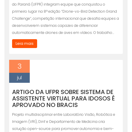
do Paraná (UFPR) integram equipe que conquistou o
primeiro lugar na 8ª edição “Drone-vs-Bird Detection Grand
Challenge“, competição internacional que desafia equipes a
desenvolverem sistemas capazes de diferenciar
automaticamente drones de aves em vídeos. O trabalho…
Leia mais
3
jul
ARTIGO DA UFPR SOBRE SISTEMA DE
ASSISTENTE VIRTUAL PARA IDOSOS É
APROVADO NO BRACIS
Projeto multidisciplinar entre Laboratório Visão, Robótica e
Imagem (VRI), Dinf e Departamento de Medicina cria
solução open-source para promover autonomia e bem-