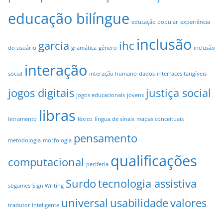
educação bilíngue
educação popular
experiência
inclusão
garcia
ihc
do usuário
gramática
gênero
inclusão
interação
social
interação humano-dados
interfaces tangíveis
jogos digitais
justiça social
jogos educacionais
jovens
libras
letramento
léxico
língua de sínais
mapas conceituais
pensamento
metodologia
morfologia
qualificações
computacional
periferia
Surdo
tecnologia assistiva
sbgames
Sign Writing
universal
usabilidade
valores
tradutor inteligente