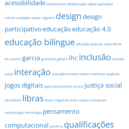
acessibilidade
adolescentes
alfabetização digital
aplicações
design
design
móveis
avaliação
avatar
cegueira
participativo
educação
educação 4.0
educação bilíngue
educação popular
experiência
inclusão
garcia
ihc
do usuário
gramática
gênero
inclusão
interação
social
interação humano-dados
interfaces tangíveis
jogos digitais
justiça social
jogos educacionais
jovens
libras
letramento
léxico
língua de sínais
mapas conceituais
pensamento
metodologia
morfologia
qualificações
computacional
periferia