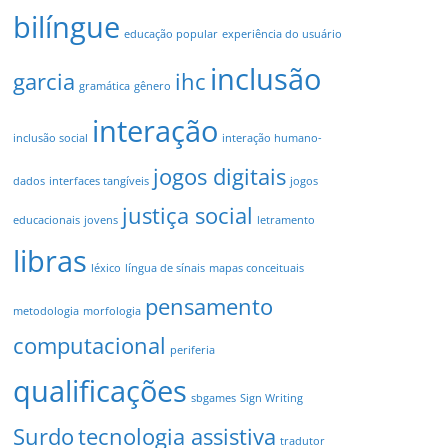
bilíngue
educação popular
experiência do usuário
inclusão
garcia
ihc
gramática
gênero
interação
inclusão social
interação humano-
jogos digitais
dados
interfaces tangíveis
jogos
justiça social
educacionais
jovens
letramento
libras
léxico
língua de sínais
mapas conceituais
pensamento
metodologia
morfologia
computacional
periferia
qualificações
sbgames
Sign Writing
Surdo
tecnologia assistiva
tradutor