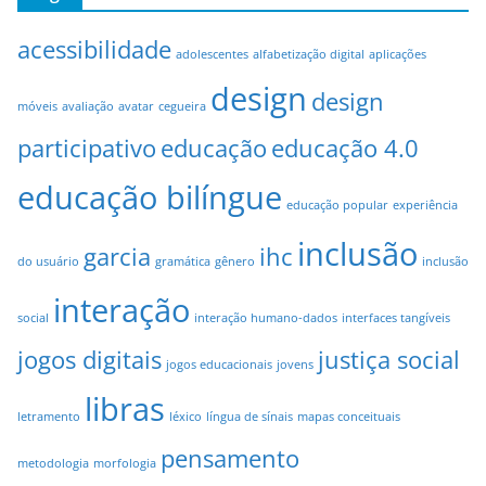
acessibilidade
adolescentes
alfabetização digital
aplicações
design
design
móveis
avaliação
avatar
cegueira
participativo
educação
educação 4.0
educação bilíngue
educação popular
experiência
inclusão
garcia
ihc
do usuário
gramática
gênero
inclusão
interação
social
interação humano-dados
interfaces tangíveis
jogos digitais
justiça social
jogos educacionais
jovens
libras
letramento
léxico
língua de sínais
mapas conceituais
pensamento
metodologia
morfologia