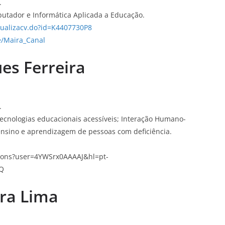
.
utador e Informática Aplicada a Educação.
isualizacv.do?id=K4407730P8
e/Maira_Canal
es Ferreira
.
 Tecnologias educacionais acessíveis; Interação Humano-
 ensino e aprendizagem de pessoas com deficiência.
tations?user=4YWSrx0AAAAJ&hl=pt-
Q
ira Lima