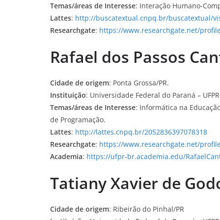
Temas/áreas de Interesse
: Interação Humano-Compu
Lattes
:
http://buscatextual.cnpq.br/buscatextual/v
Researchgate
:
https://www.researchgate.net/profile
Rafael dos Passos Can
Cidade de origem
: Ponta Grossa/PR.
Instituição
: Universidade Federal do Paraná – UFPR
Temas/áreas de Interesse
: Informática na Educaçã
de Programação.
Lattes
:
http://lattes.cnpq.br/2052836397078318
Researchgate
:
https://www.researchgate.net/profil
Academia
:
https://ufpr-br.academia.edu/RafaelCan
Tatiany Xavier de God
Cidade de origem
: Ribeirão do Pinhal/PR