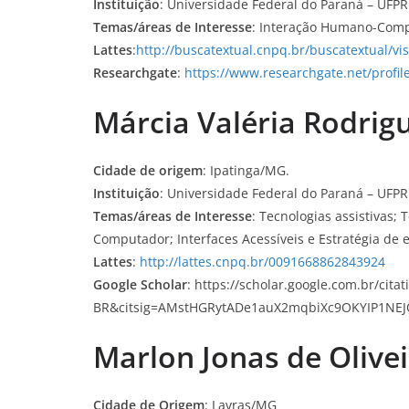
Instituição
: Universidade Federal do Paraná – UFPR
Temas/áreas de Interesse
: Interação Humano-Comp
Lattes
:
http://buscatextual.cnpq.br/buscatextual/v
Researchgate
:
https://www.researchgate.net/profil
Márcia Valéria Rodrigu
Cidade de origem
: Ipatinga/MG.
Instituição
: Universidade Federal do Paraná – UFPR
Temas/áreas de Interesse
: Tecnologias assistivas;
Computador; Interfaces Acessíveis e Estratégia de
Lattes
:
http://lattes.cnpq.br/0091668862843924
Google Scholar
: https://scholar.google.com.br/ci
BR&citsig=AMstHGRytADe1auX2mqbiXc9OKYIP1NEJ
Marlon Jonas de Olive
Cidade de Origem
: Lavras/MG