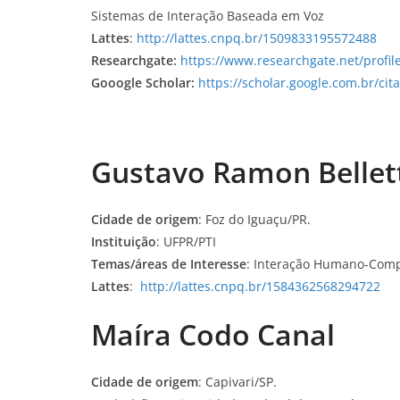
Sistemas de Interação Baseada em Voz
Lattes
:
http://lattes.cnpq.br/1509833195572488
Researchgate:
https://www.researchgate.net/profi
Gooogle Scholar:
https://scholar.google.com.br/c
Gustavo Ramon Bellett
Cidade de origem
: Foz do Iguaçu/PR.
Instituição
: UFPR/PTI
Temas/áreas de Interesse
: Interação Humano-Comp
Lattes
:
http://lattes.cnpq.br/1584362568294722
Maíra Codo Canal
Cidade de origem
: Capivari/SP.