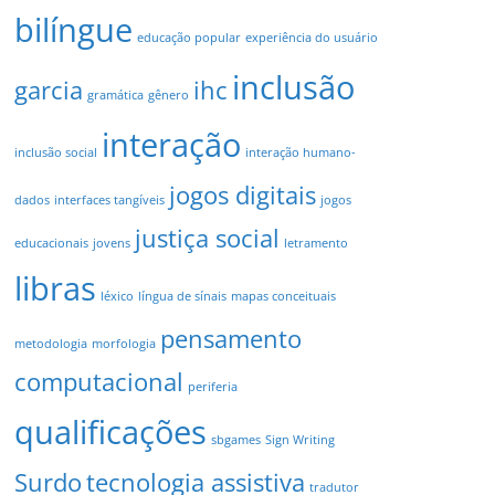
bilíngue
educação popular
experiência do usuário
inclusão
garcia
ihc
gramática
gênero
interação
inclusão social
interação humano-
jogos digitais
dados
interfaces tangíveis
jogos
justiça social
educacionais
jovens
letramento
libras
léxico
língua de sínais
mapas conceituais
pensamento
metodologia
morfologia
computacional
periferia
qualificações
sbgames
Sign Writing
Surdo
tecnologia assistiva
tradutor