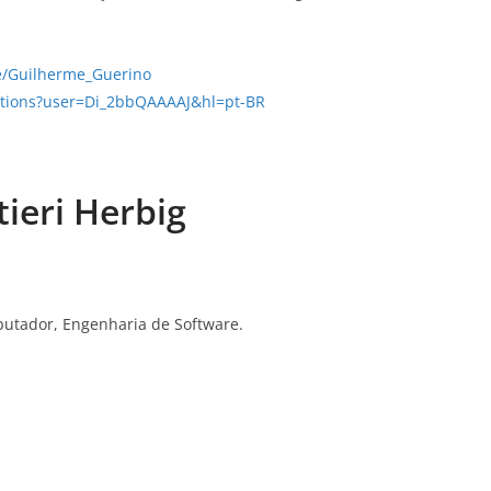
le/Guilherme_Guerino
itations?user=Di_2bbQAAAAJ&hl=pt-BR
ieri Herbig
utador, Engenharia de Software.