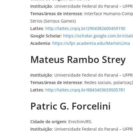
Instituição
: Universidade Federal do Paraná – UFPR
Temas/áreas de Interesse
: Interface Humano-Compu
Sérios (Serious Games)
Lattes
:
http://lattes.cnpq.br/2904382600459190
Google Scholar
:
https://scholar.google.com.br/cit
Academia
:
https://ufpr.academia.edu/MarlonLima
Mateus Rambo Strey
Instituição
: Universidade Federal do Paraná – UFPR
Temas/áreas de Interesse
: Redes sociais, polariza
Lattes
:
http://lattes.cnpq.br/8843403659505781
Patric G. Forcelini
Cidade de origem
: Erechim/RS.
Instituição
: Universidade Federal do Paraná – UFPR