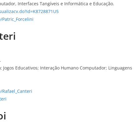
tador, Interfaces Tangíveis e Informática e Educação.
isualizacv.do?id=K8728871U5
/Patric_Forcelini
teri
.
o; Jogos Educativos; Interação Humano Computador; Linguagens
e/Rafael_Canteri
teri
oi