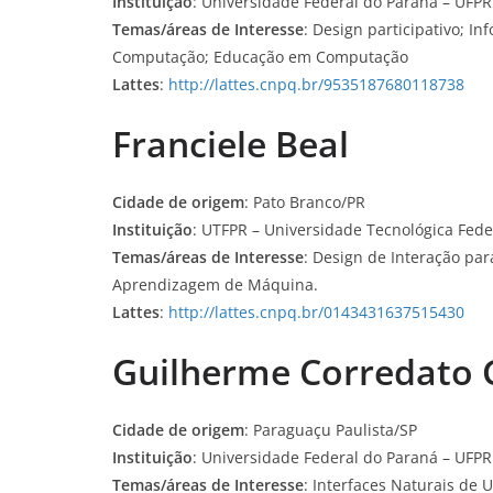
Instituição
: Universidade Federal do Paraná – UFPR
Temas/áreas de Interesse
: Design participativo; I
Computação; Educação em Computação
Lattes
:
http://lattes.cnpq.br/9535187680118738
Franciele Beal
Cidade de origem
: Pato Branco/PR
Instituição
: UTFPR – Universidade Tecnológica Fed
Temas/áreas de Interesse
: Design de Interação par
Aprendizagem de Máquina.
Lattes
:
http://lattes.cnpq.br/0143431637515430
Guilherme Corredato 
Cidade de origem
: Paraguaçu Paulista/SP
Instituição
: Universidade Federal do Paraná – UFPR
Temas/áreas de Interesse
: Interfaces Naturais de 