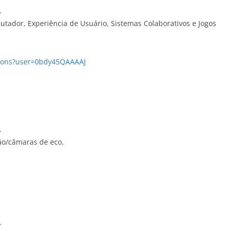
.
tador, Experiência de Usuário, Sistemas Colaborativos e Jogos
ations?user=0bdy45QAAAAJ
.
ção/câmaras de eco.
.