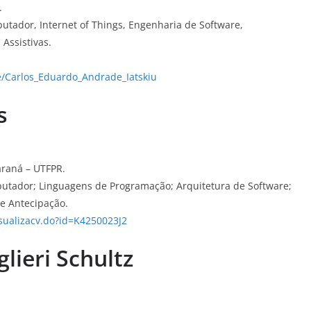
.
tador, Internet of Things, Engenharia de Software,
Assistivas.
e/Carlos_Eduardo_Andrade_Iatskiu
s
araná – UTFPR.
utador; Linguagens de Programação; Arquitetura de Software;
e Antecipação.
isualizacv.do?id=K4250023J2
lieri Schultz