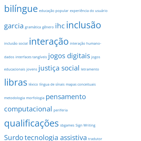
bilíngue
educação popular
experiência do usuário
inclusão
garcia
ihc
gramática
gênero
interação
inclusão social
interação humano-
jogos digitais
dados
interfaces tangíveis
jogos
justiça social
educacionais
jovens
letramento
libras
léxico
língua de sínais
mapas conceituais
pensamento
metodologia
morfologia
computacional
periferia
qualificações
sbgames
Sign Writing
Surdo
tecnologia assistiva
tradutor