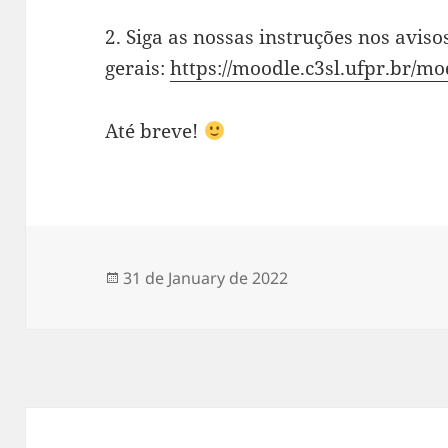
2. Siga as nossas instruções nos aviso
gerais:
https://moodle.c3sl.ufpr.br/
Até breve!
Posted
31 de January de 2022
on