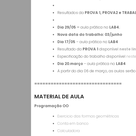
Resultados da
PROVA 1, PROVA2 e TRABA
Dia 29/05 –
aula prática no
LAB4.
Nova data do trabalho: 03/junho
Dia 17/05
– aula prática no
LAB4
Resultado da
PROVA 1
disponível
neste li
Especificação do trabalho disponível
neste 
Dia 20.março
– aula prática no
LAB4
A partir do dia 06 de março, as aulas serã
================================
MATERIAL DE AULA
Programação OO
Exercicio das formas geométricas
Conta em banco
Calculadora