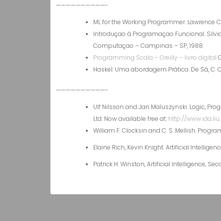
——————————-
ML for the Working Programmer. Lawrence C.
Introduçao à Programaçao Funcional. Silvio
Computaçao – Campinas – SP, 1988.
Programming Scala – Oreilly – livro digital
C
Haskel: Uma abordagem Prática. De Sá, C. C.;
——————————-
Ulf Nilsson and Jan Maluszynski. Logic, Pr
Ltd. Now available free at:
http://www.ida.liu
William F. Clocksin and C. S. Mellish. Progra
Elaine Rich, Kevin Knight. Artificial Intelligen
Patrick H. Winston, Artificial Intelligence, S