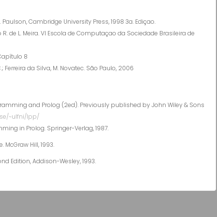
 Paulson, Cambridge University Press, 1998 3a. Ediçao.
 R. de L. Meira. VI Escola de Computaçao da Sociedade Brasileira de
apítulo 8
 Ferreira da Silva, M. Novatec. São Paulo, 2006
ogramming and Prolog (2ed). Previously published by John Wiley & Sons
.se/~ulfni/lpp/
mming in Prolog. Springer-Verlag, 1987.
ce. McGraw Hill, 1993.
econd Edition, Addison-Wesley, 1993.