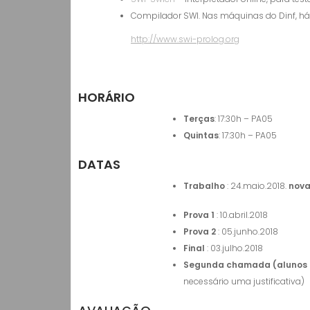
Compilador SWI. Nas máquinas do Dinf, há
http://www.swi-prolog.org
HORÁRIO
Terças
: 17:30h – PA05
Quintas
: 17:30h – PA05
DATAS
Trabalho
: 24.maio.2018.
nova
Prova 1
: 10.abril.2018
Prova 2
: 05.junho.2018
Final
: 03.julho.2018
Segunda chamada (alunos 
necessário uma justificativa)