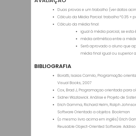
AVALIAÇÃO
Duas provas e um trabalho (ver datas aci
Cálculo da Média Parcial: trabalho*0.35 + 
Cálculo da média final:
igual à média parcial, se esta é
média aritmética entre a média
Será aprovado o aluno que apr
média final igual ou superior a
BIBLIOGRAFIA
Boratti, Isaias Camilo, Programação orient
Visual Books, 2007
Cox, Brad J, Programaçao orientada para obj
Sidnei Wazlawick. Análise e Projeto de Sis
Erich Gamma, Richard Helm, Ralph Johnson, 
Software Orientado a objetos. Bookman
(o mesmo livro acima em inglês) Erich Gam
Reusable Object-Oriented Software. Addiso