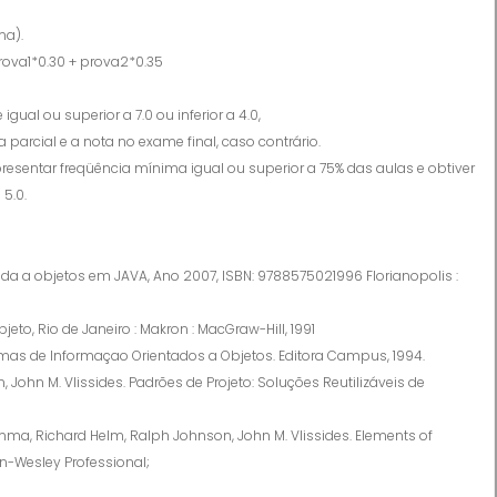
ma).
prova1*0.30 + prova2*0.35
 igual ou superior a 7.0 ou inferior a 4.0,
 parcial e a nota no exame final, caso contrário.
esentar freqüência mínima igual ou superior a 75% das aulas e obtiver
 5.0.
ada a objetos em JAVA, Ano 2007, ISBN: 9788575021996 Florianopolis :
eto, Rio de Janeiro : Makron : MacGraw-Hill, 1991
temas de Informaçao Orientados a Objetos. Editora Campus, 1994.
John M. Vlissides. Padrões de Projeto: Soluções Reutilizáveis de
ma, Richard Helm, Ralph Johnson, John M. Vlissides. Elements of
n-Wesley Professional;