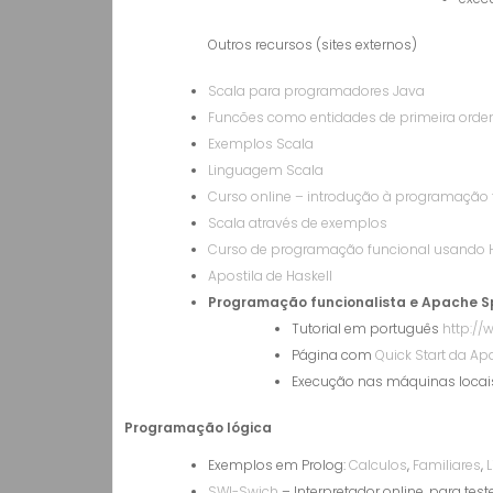
Outros recursos (sites externos)
Scala para programadores Java
Funcões como entidades de primeira ord
Exemplos Scala
Linguagem Scala
Curso online – introdução à programação 
Scala através de exemplos
Curso de programação funcional usando H
Apostila de Haskell
Programação funcionalista e Apache S
Tutorial em português
http://w
Página com
Quick Start da A
Execução nas máquinas locais
Programação lógica
Exemplos em Prolog:
Calculos
,
Familiares
,
L
SWI-Swich
– Interpretador online, para test