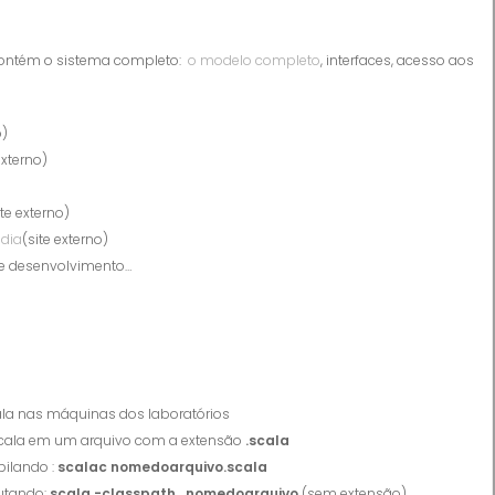
ontém o sistema completo:
o modelo completo
, interfaces, acesso aos
o)
externo)
te externo)
edia
(site externo)
 de desenvolvimento…
a nas máquinas dos laboratórios
Scala em um arquivo com a extensão
.scala
ilando :
scalac nomedoarquivo.scala
utando:
scala -classpath . nomedoarquivo
(sem extensão)