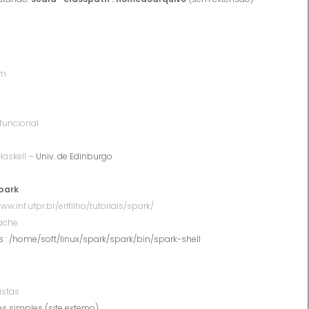
em
funcional
askell –
Univ. de Edinburgo
park
ww.inf.ufpr.br/erlfilho/tutorials/spark/
pache
 : /home/soft/linux/spark/spark/bin/spark-shell
istas
es simples (site externo)