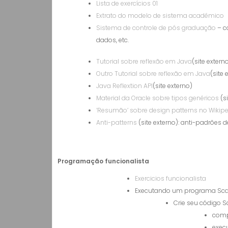
Lista de exercícios 01
Extrato do modelo de sistema acadêmico
Sistema de controle de pós graduação
– c
dados, etc.
Tutorial sobre reflexão em Java
(site extern
Outro Tutorial sobre reflexão em Java
(site 
Java Reflextion API
(site externo)
Material da Oracle sobre tipos genéricos
(si
‘Resumão’ sobre design patterns no Wikip
Anti-patterns
(site externo): anti-padrões
Programação funcionalista
Exercicios funcionalista
Executando um programa Scal
Crie seu código 
comp
exec