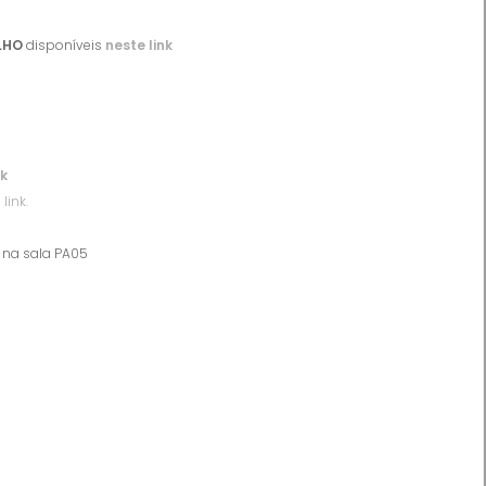
LHO
disponíveis
neste link
nk
link.
o na sala PA05