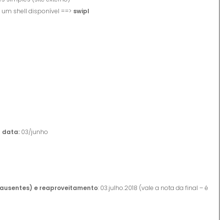
 um shell disponível ==>
swipl
 data:
03/junho
ausentes) e reaproveitamento
: 03.julho.2018 (vale a nota da final – é