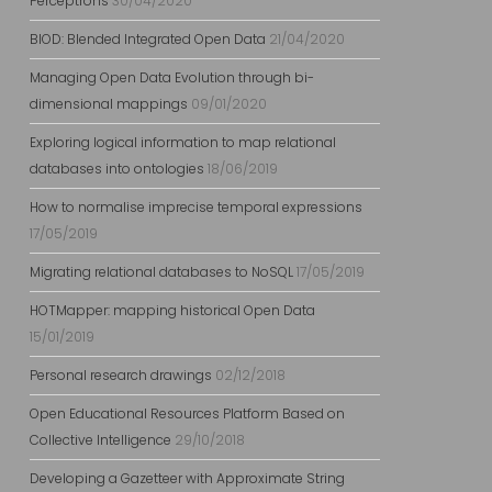
Perceptrons
30/04/2020
BlOD: Blended Integrated Open Data
21/04/2020
Managing Open Data Evolution through bi-
dimensional mappings
09/01/2020
Exploring logical information to map relational
databases into ontologies
18/06/2019
How to normalise imprecise temporal expressions
17/05/2019
Migrating relational databases to NoSQL
17/05/2019
HOTMapper: mapping historical Open Data
15/01/2019
Personal research drawings
02/12/2018
Open Educational Resources Platform Based on
Collective Intelligence
29/10/2018
Developing a Gazetteer with Approximate String