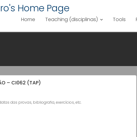
bro's Home Page
Home
Teaching (disciplinas)
Tools
O – CI062 (TAP)
as das provas, bibliografia, exercícios, etc.