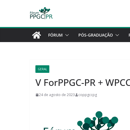
Pular
para
o
conteúdo
FÓRUM
PÓS-GRADUAÇÃO
GERAL
V ForPPGC-PR + WPC
24 de agosto de 2023
coppgccpg