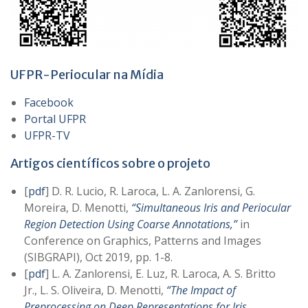
UFPR-Periocular na Mídia
Facebook
Portal UFPR
UFPR-TV
Artigos científicos sobre o projeto
[
pdf
] D. R. Lucio, R. Laroca, L. A. Zanlorensi, G.
Moreira, D. Menotti,
“Simultaneous Iris and Periocular
Region Detection Using Coarse Annotations,”
in
Conference on Graphics, Patterns and Images
(SIBGRAPI), Oct 2019, pp. 1-8.
[
pdf
] L. A. Zanlorensi, E. Luz, R. Laroca, A. S. Britto
Jr., L. S. Oliveira, D. Menotti,
“The Impact of
Preprocessing on Deep Representations for Iris