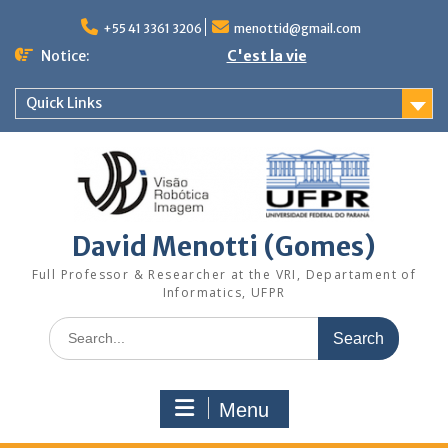
Skip
to
+55 41 3361 3206
menottid@gmail.com
content
Notice:
C'est la vie
Quick Links
David Menotti (Gomes)
Full Professor & Researcher at the VRI, Departament of
Informatics, UFPR
Search
for:
Menu