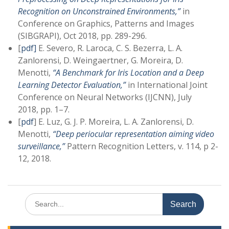
Recognition on Unconstrained Environments,”
in
Conference on Graphics, Patterns and Images
(SIBGRAPI), Oct 2018, pp. 289-296.
[
pdf]
E. Severo, R. Laroca, C. S. Bezerra, L. A.
Zanlorensi, D. Weingaertner, G. Moreira, D.
Menotti,
“A Benchmark for Iris Location and a Deep
Learning Detector Evaluation,”
in International Joint
Conference on Neural Networks (IJCNN), July
2018, pp. 1–7.
[
pdf
] E. Luz, G. J. P. Moreira, L. A. Zanlorensi, D.
Menotti,
“Deep periocular representation aiming video
surveillance,”
Pattern Recognition Letters, v. 114, p 2-
12, 2018.
Search
for: