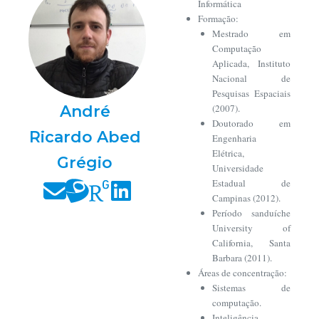
Informática
Formação:
Mestrado em
Computação
Aplicada, Instituto
Nacional de
Pesquisas Espaciais
André
(2007).
Doutorado em
Ricardo Abed
Engenharia
Elétrica,
Grégio
Universidade
Estadual de
Campinas (2012).
Período sanduíche
University of
California, Santa
Barbara (2011).
Áreas de concentração:
Sistemas de
computação.
Inteligência