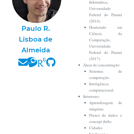
Informática,
Universidade
Federal do Paraná
(2014).
Paulo R.
Doutorado em
Ciência da
Lisboa de
Computação,
Universidade
Almeida
Federal do Paraná
(2017).
Áreas de concentração:
Sistemas de
computação.
Inteligência
computacional.
Interesses:
Aprendizagem de
máquina.
Fluxos de dados e
concept drifts.
Cidades