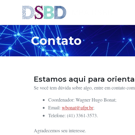
Ir
MBA DSBD
para
o
conteúdo
Contato
Estamos aqui para orienta
Se você tem dúvida sobre algo, entre em contato co
Coordenador: Wagner Hugo Bonat;
Email:
wbonat@ufpr.br
;
Telefone: (41) 3361-3573.
Agradecemos seu interesse.