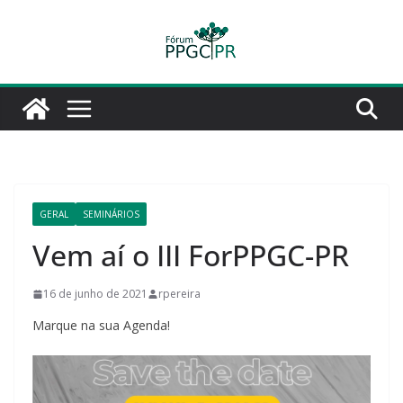
Pular
para
o
conteúdo
GERAL
SEMINÁRIOS
Vem aí o III ForPPGC-PR
16 de junho de 2021
rpereira
Marque na sua Agenda!