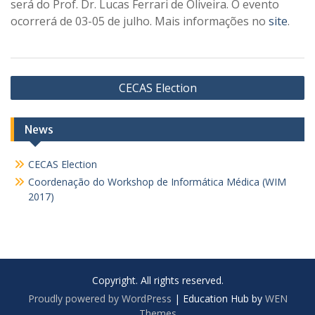
será do Prof. Dr. Lucas Ferrari de Oliveira. O evento
ocorrerá de 03-05 de julho. Mais informações no
site
.
Navegação
CECAS Election
de
Post
News
CECAS Election
Coordenação do Workshop de Informática Médica (WIM
2017)
Copyright. All rights reserved.
Proudly powered by WordPress
|
Education Hub by
WEN
Themes