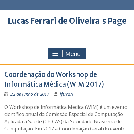
Skip
to
content
Lucas Ferrari de Oliveira's Page
Menu
Coordenação do Workshop de
Informática Médica (WIM 2017)
22 de junho de 2017
lferrari
O Workshop de In­for­má­tica Mé­dica (WIM) é um evento
ci­en­tí­fico anual da Co­missão Es­pe­cial de Com­pu­tação
Apli­cada à Saúde (CE-CAS) da So­ci­e­dade Bra­si­leira de
Com­pu­tação. Em 2017 a Coordenação Geral do evento